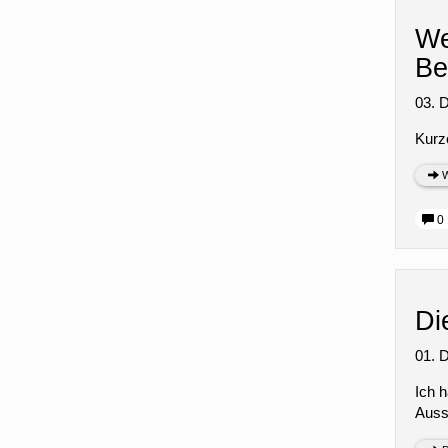
We
Be
03. 
Kurze
W
0 
Di
01. 
Ich 
Ausst