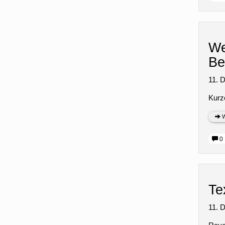
We
Be
11. 
Kurze
W
0 
Te
11. 