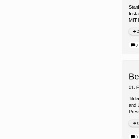
Stani
Inst
MIT 
Z
0 
Be
01. 
Tilde
and 
Pres
B
0 