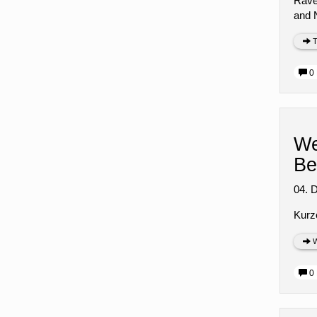
Rave
and 
T
0 
We
Be
04. 
Kurze
W
0 